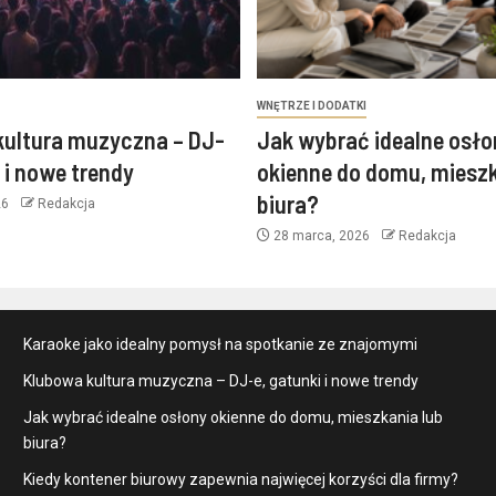
WNĘTRZE I DODATKI
kultura muzyczna – DJ-
Jak wybrać idealne osło
i i nowe trendy
okienne do domu, mieszk
biura?
26
Redakcja
28 marca, 2026
Redakcja
Karaoke jako idealny pomysł na spotkanie ze znajomymi
Klubowa kultura muzyczna – DJ-e, gatunki i nowe trendy
Jak wybrać idealne osłony okienne do domu, mieszkania lub
biura?
Kiedy kontener biurowy zapewnia najwięcej korzyści dla firmy?