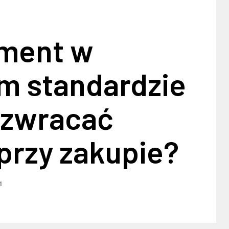
ment w
m standardzie
o zwracać
przy zakupie?
1