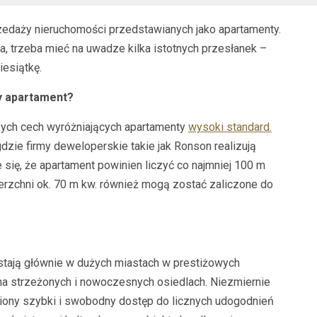
rzedaży nieruchomości przedstawianych jako apartamenty.
a, trzeba mieć na uwadze kilka istotnych przesłanek –
iesiątkę.
y apartament?
zych cech wyróżniających apartamenty
wysoki standard.
gdzie firmy deweloperskie takie jak Ronson realizują
e się, że apartament powinien liczyć co najmniej 100 m
ierzchni ok. 70 m kw. również mogą zostać zaliczone do
tają głównie w dużych miastach w prestiżowych
 na strzeżonych i nowoczesnych osiedlach. Niezmiernie
wniony szybki i swobodny dostęp do licznych udogodnień