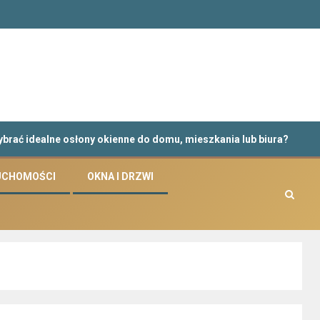
ealne osłony okienne do domu, mieszkania lub biura?
Ki
UCHOMOŚCI
OKNA I DRZWI