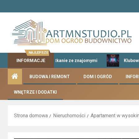
NAJLEPSZE
INFORMACJE
alny pomysł na spotkanie ze znajomymi
Klubowa kultura
BUDOWA I REMONT
DOM I OGRÓD
INFO
WNĘTRZE I DODATKI
Strona domowa
Nieruchomości
Apartament w wysokim