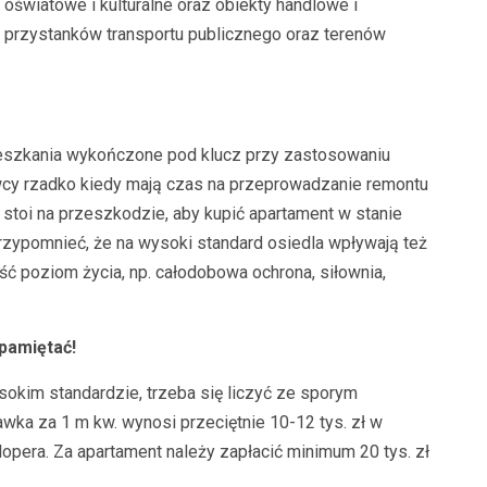
 oświatowe i kulturalne oraz obiekty handlowe i
ść przystanków transportu publicznego oraz terenów
ieszkania wykończone pod klucz przy zastosowaniu
cy rzadko kiedy mają czas na przeprowadzanie remontu
e stoi na przeszkodzie, aby kupić apartament w stanie
ypomnieć, że na wysoki standard osiedla wpływają też
ść poziom życia, np. całodobowa ochrona, siłownia,
pamiętać!
okim standardzie, trzeba się liczyć ze sporym
ka za 1 m kw. wynosi przeciętnie 10-12 tys. zł w
pera. Za apartament należy zapłacić minimum 20 tys. zł