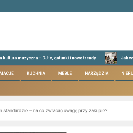
 muzyczna – DJ-e, gatunki i nowe trendy
Jak wybrać id
RMACJE
KUCHNIA
MEBLE
NARZĘDZIA
NIER
 standardzie – na co zwracać uwagę przy zakupie?