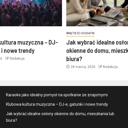
WNĘTRZE I DODATKI
kultura muzyczna – DJ-
Jak wybrać idealne osło
i i nowe trendy
okienne do domu, mieszk
biura?
26
Redakcja
28 marca, 2026
Redakcja
Karaoke jako idealny pomysł na spotkanie ze znajomymi
Klubowa kultura muzyczna – DJ-e, gatunki i nowe trendy
Jak wybrać idealne osłony okienne do domu, mieszkania lub
biura?