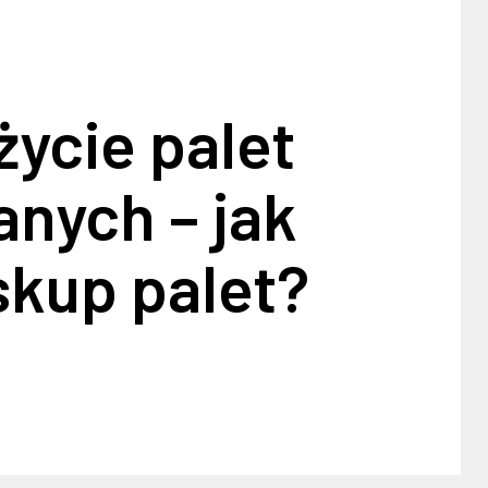
życie palet
nych – jak
skup palet?