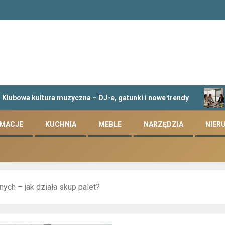
kultura muzyczna – DJ-e, gatunki i nowe trendy
Jak wyb
RMACJE
KUCHNIA
MEBLE
NARZĘDZIA
NIER
nych – jak działa skup palet?