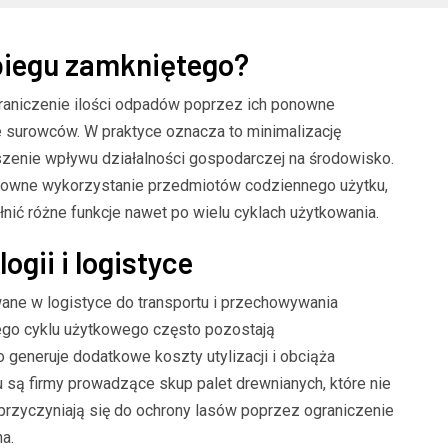
biegu zamkniętego?
raniczenie ilości odpadów poprzez ich ponowne
e surowców. W praktyce oznacza to minimalizację
szenie wpływu działalności gospodarczej na środowisko.
onowne wykorzystanie przedmiotów codziennego użytku,
łnić różne funkcje nawet po wielu cyklach użytkowania.
ogii i logistyce
ne w logistyce do transportu i przechowywania
go cyklu użytkowego często pozostają
 generuje dodatkowe koszty utylizacji i obciąża
są firmy prowadzące skup palet drewnianych, które nie
 przyczyniają się do ochrony lasów poprzez ograniczenie
a.