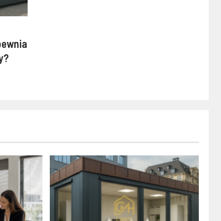
pewnia
my?