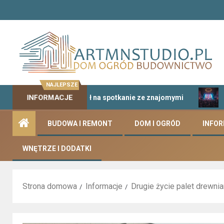
NAJLEPSZE
INFORMACJE
ako idealny pomysł na spotkanie ze znajomymi
Klubowa 
BUDOWA I REMONT
DOM I OGRÓD
INFO
WNĘTRZE I DODATKI
Strona domowa
Informacje
Drugie życie palet drewnia